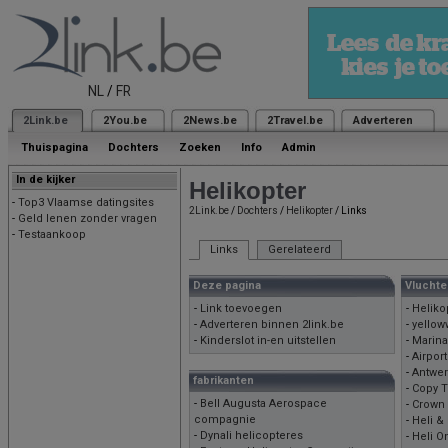
NL
/
FR
2Link.be
2You.be
2News.be
2Travel.be
Adverteren
Thuispagina
Dochters
Zoeken
Info
Admin
In de kijker
Helikopter
-
Top3 Vlaamse datingsites
2Link.be
/
Dochters
/
Helikopter
/ Links
-
Geld lenen zonder vragen
-
Testaankoop
Links
Gerelateerd
Deze pagina
Vluchte
-
Link toevoegen
-
Heliko
-
Adverteren binnen 2link.be
-
yellow
-
Kinderslot in-en uitstellen
-
Marina
-
Airpor
-
Antwer
fabrikanten
-
Copy 
-
Bell Augusta Aerospace
-
Crown 
compagnie
-
Heli &
-
Dynali helicopteres
-
Heli O