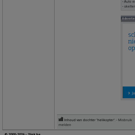
-
Auto e
-
skelte
Adverte
Inhoud van dochter 'helikopter': -
Misbruik
melden
© 2000-2026 - 2link.be