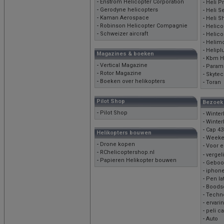
-
Enstrom Helicopter Corporation
-
Heli P
-
Gerodyne helicopters
-
Heli S
-
Kaman Aerospace
-
Heli Sh
-
Robinson Helicopter Compagnie
-
Helico
-
Schweizer aircraft
-
Helico
-
Helim
-
Helipl
Magazines & boeken
-
Kbm He
-
Vertical Magazine
-
Paramo
-
Rotor Magazine
-
Skytech
-
Boeken over helikopters
-
Toran
Pilot Shop
Bezoek
-
Pilot Shop
-
Winter
-
Winte
-
Cap 43
Helikopters bouwen
-
Weeke
-
Drone kopen
-
Voor e
-
RChelicoptershop.nl
-
vergel
-
Papieren Helikopter bouwen
-
Geboor
-
iphone
-
Pen la
-
Boods
-
Techn
-
ervari
-
peli c
-
Auto